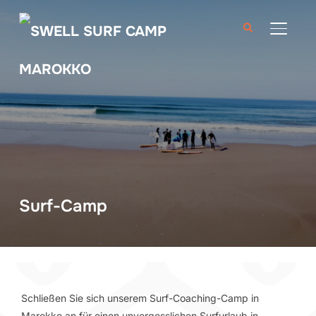
SEITE
Surf-Camp
Schließen Sie sich unserem Surf-Coaching-Camp in
Marokko an für einen unvergesslichen Surfurlaub in