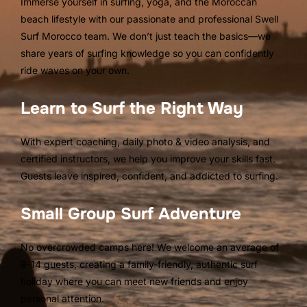
Immerse yourself in surfing, yoga, and the Moroccan
beach lifestyle with our passionate and professional Swell
Surf Morocco team. We don’t just teach the basics—we
share years of surfing knowledge so you can confidently
ride waves on your own.
Learn to Surf the Right Way
With expert coaching, daily photo & video analysis, and
certified instructors, we help you improve your skills fast.
Guests leave inspired, confident, and addicted to surfing.
Small Group Surf Adventure
No overcrowded camps here! We welcome an average of
8-14 guests, creating a family-friendly, authentic surf
holiday where you can meet new friends and enjoy
personal attention.