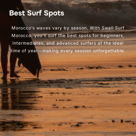
Best Surf Spots
Morocco’s waves vary by season. With Swell Surf
Morocco, you’ll surf the best spots for beginners,
intermediates, and advanced surfers at the ideal
time of year—making every session unforgettable.