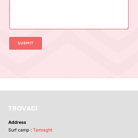
e
s
s
a
g
e
SUBMIT
TROVACI
Address
Surf camp :
Tamraght