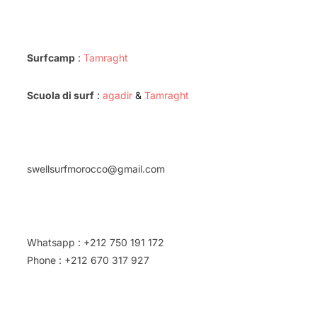
Address
Surfcamp
:
Tamraght
Scuola di surf
:
agadir
&
Tamraght
Email
swellsurfmorocco@gmail.com
Phone
Whatsapp : +212 750 191 172
Phone : +212 670 317 927