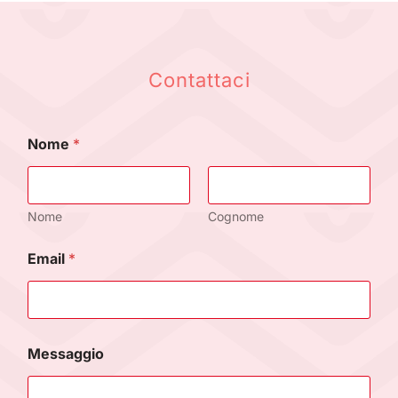
Contattaci
Nome
*
Nome
Cognome
E
Email
*
m
a
i
l
N
a
Messaggio
m
e
M